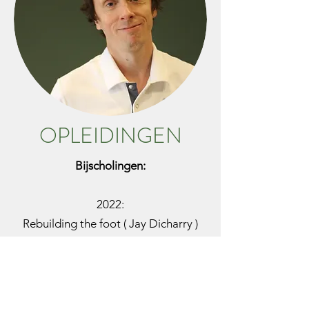
OPLEIDINGEN
Bijscholingen:
2022:
Rebuilding the foot ( Jay Dicharry )
Neurodynamics / Pathobiology,
diagnosis and management of
neuropathic pain