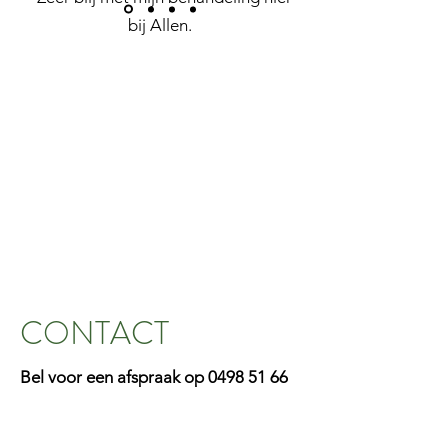
bij Allen.
Hij beoefent zijn discipline met
enorme, vakoverschrijdende
deskundigheid en behaalt op die
manier snel en gericht resultaat. Dit
zowel met advies op korte als op
lange termijn voor het
revalidatieproces.
Daarnaast is deze praktijk zeker voor
studenten ook interessant aangezien
afspraakmomenten iedere week op
CONTACT
andere dagen of tijdstippen kunnen
gelegd worden, wat de combinatie
Bel voor een afspraak op
0498 51 66
met een studie makkelijk mogelijk
83
,
vul het contactformulier hiernaast
maakt.
in of mail me:
Zeker aan te raden!"